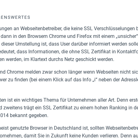
SENSWERTES
ungen an Webseitenbetreiber, die keine SSL Verschlüsselungen 
 dann in den Browsern Chrome und Firefox mit einem „unsicher“ o
dieser Umstellung ist, dass User darüber informiert werden soll
deutet, dass Informationen, die ohne SSL Zertifikat in Kontaktf
 werden, im Klartext durchs Netz geschickt werden.
und Chrome melden zwar schon länger wenn Webseiten nicht sich
er zu finden (bei einem Klick auf das Info „i“ neben der Adressl
ten ist ein wichtiges Thema für Unternehmen aller Art. Denn ers
zweitens trägt ein SSL Zertifikat zu einem hohen Ranking in 
 2014 bekannt gegeben.
t genutzte Browser in Deutschland ist, sollten Webseitenbetre
ornehmen, damit Sie in Zukunft keine Kunden verlieren. Denn a