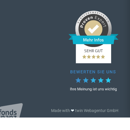
❤
Made with
twin Webagentur GmbH