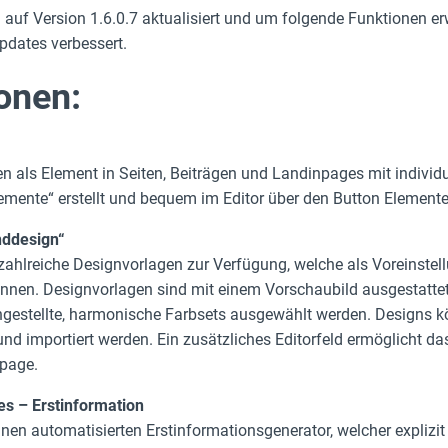
uf Version 1.6.0.7 aktualisiert und um folgende Funktionen erwe
dates verbessert.
onen:
n als Element in Seiten, Beiträgen und Landinpages mit individu
emente“ erstellt und bequem im Editor über den Button Element
nddesign“
ahlreiche Designvorlagen zur Verfügung, welche als Voreinste
önnen. Designvorlagen sind mit einem Vorschaubild ausgestatte
gestellte, harmonische Farbsets ausgewählt werden. Designs k
t und importiert werden. Ein zusätzliches Editorfeld ermöglicht
epage.
es – Erstinformation
nen automatisierten Erstinformationsgenerator, welcher explizi