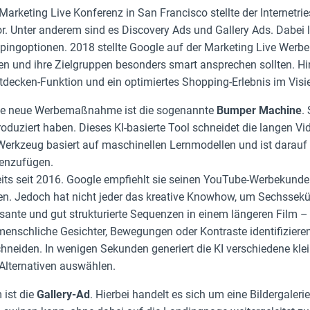
Marketing Live Konferenz in San Francisco stellte der Internetrie
r. Unter anderem sind es Discovery Ads und Gallery Ads. Dabei li
pingoptionen. 2018 stellte Google auf der Marketing Live Werbep
n und ihre Zielgruppen besonders smart ansprechen sollten. Hi
ntdecken-Funktion und ein optimiertes Shopping-Erlebnis im Visie
ste neue Werbemaßnahme ist die sogenannte
Bumper Machine
.
roduziert haben. Dieses KI-basierte Tool schneidet die langen V
Werkzeug basiert auf maschinellen Lernmodellen und ist darau
enzufügen.
eits seit 2016. Google empfiehlt sie seinen YouTube-Werbekunde
en. Jedoch hat nicht jeder das kreative Knowhow, um Sechssekün
sante und gut strukturierte Sequenzen in einem längeren Film – 
enschliche Gesichter, Bewegungen oder Kontraste identifiziere
eiden. In wenigen Sekunden generiert die KI verschiedene kle
lternativen auswählen.
 ist die
Gallery-Ad
. Hierbei handelt es sich um eine Bildergalerie