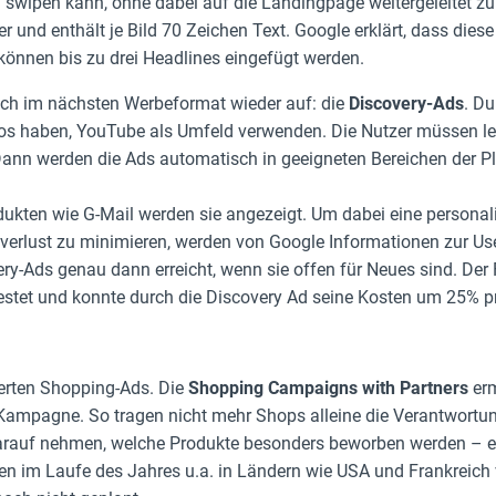
g swipen kann, ohne dabei auf die Landingpage weitergeleitet z
der und enthält je Bild 70 Zeichen Text. Google erklärt, dass di
 können bis zu drei Headlines eingefügt werden.
auch im nächsten Werbeformat wieder auf: die
Discovery-Ads
. D
os haben, YouTube als Umfeld verwenden. Die Nutzer müssen ledi
ann werden die Ads automatisch in geeigneten Bereichen der Pl
ukten wie G-Mail werden sie angezeigt. Um dabei eine personali
verlust zu minimieren, werden von Google Informationen zur Us
ry-Ads genau dann erreicht, wenn sie offen für Neues sind. Der
testet und konnte durch die Discovery Ad seine Kosten um 25% p
iterten Shopping-Ads. Die
Shopping Campaigns with Partners
erm
ampagne. So tragen nicht mehr Shops alleine die Verantwortun
darauf nehmen, welche Produkte besonders beworben werden – ei
 im Laufe des Jahres u.a. in Ländern wie USA und Frankreich 