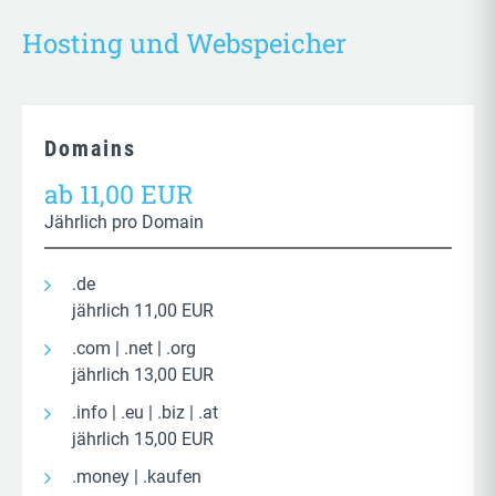
Auch hier gibt es einen vollintegrierten Rechner, der
Scout.
Für die Nutzung der Vergleichsrechner wird eine
Fahrzeugdaten oft direkt aus dem Schein
Hosting und Webspeicher
Anbindung und Freischaltung des Anbieters
übernehmen kann.
vorausgesetzt.
comparit
KFZ-Vergleichsrechner (ebenfalls via
)
Domains
Gesundheit
ab 11,00 EUR
Private Krankenversicherung (PKV)
Jährlich pro Domain
Zusatzversicherungen (Zahn, Stationär,
Ambulant)
.de
Für die Nutzung der Vergleichsrechner wird eine
jährlich 11,00 EUR
Anbindung und Freischaltung des Anbieters
.com | .net | .org
vorausgesetzt.
jährlich 13,00 EUR
.info | .eu | .biz | .at
jährlich 15,00 EUR
.money | .kaufen