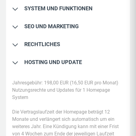
SYSTEM UND FUNKTIONEN
Bereitstellung Content Management System
SEO UND MARKETING
(CMS)
Moderne und mobil optimierte Designvorlagen
Professionelles SEO Tool für einfache
RECHTLICHES
Optimierung
Vorgefertigte Seitenstruktur mit Inhalten
Statistiken über Besucherverhalten und
Rechtskonforme Voraussetzungen der DSGVO
Professionelle Mustertexte und Bilderwelten
HOSTING UND UPDATE
Keywords
Umsetzung der Barrierefreiheit nach BFSG
Nutzungsrechte für Medien und Funktionen
Social Media Verlinkungen, Teilen und
Webspeicher mit 1GB für das Homepagesystem
Anwaltlich geprüfte Rechtstexte und Vorlagen
Umfangreiche Vorlagensammlung für Inhalte
Bookmarks
Jahresgebühr: 198,00 EUR (16,50 EUR pro Monat)
Verschlüsselung mit kostenfreiem Zertifikat
Generator für Impressum und Datenschutz
Nutzungsrechte und Updates für 1 Homepage
Wartungsmodus mit Countdown und
Stetige Weiterentwicklung und Verbesserungen
System
Direktzugang
Erstinformation für reglementierte Berufe
Regelmäßige Systemaktualisierungen und
Consent Management Einwilligung für Cookies
Die Vertragslaufzeit der Homepage beträgt 12
Updates
Einwilligung Datenverarbeitung in Formularen
Monate und verlängert sich automatisch um ein
Tägliche Sicherung des Homepage Systems
weiteres Jahr. Eine Kündigung kann mit einer Frist
Rechtssichere Social und Videos Integration
Umsetzung der globalen Sicherheitsrichtlinie
von 4 Wochen zum Ende der jeweiligen Laufzeit