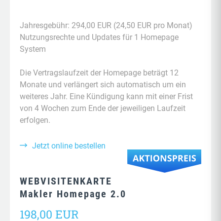
Nutzungsrechte für Medien und Funktionen
Social Media Verlinkungen, Teilen und
Webspeicher mit 1GB für das Homepagesystem
Anwaltlich geprüfte Rechtstexte und Vorlagen
Umfangreiche Vorlagensammlung für Inhalte
Bookmarks
Jahresgebühr: 294,00 EUR (24,50 EUR pro Monat)
Verschlüsselung mit kostenfreiem Zertifikat
Generator für Impressum und Datenschutz
Nutzungsrechte und Updates für 1 Homepage
Wartungsmodus mit Countdown und
Stetige Weiterentwicklung und Verbesserungen
System
Direktzugang
Erstinformation für reglementierte Berufe
Regelmäßige Systemaktualisierungen und
Consent Management Einwilligung für Cookies
Die Vertragslaufzeit der Homepage beträgt 12
Updates
Einwilligung Datenverarbeitung in Formularen
Monate und verlängert sich automatisch um ein
Tägliche Sicherung des Homepage Systems
weiteres Jahr. Eine Kündigung kann mit einer Frist
Rechtssichere Social und Videos Integration
Umsetzung der globalen Sicherheitsrichtlinie
von 4 Wochen zum Ende der jeweiligen Laufzeit
erfolgen.
Monitoring der Verfügbarkeit und des Hostings
Jetzt online bestellen
WEBVISITENKARTE
Makler Homepage 2.0
198,00 EUR