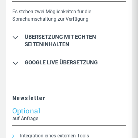
Es stehen zwei Möglichkeiten für die
Sprachumschaltung zur Verfügung.
ÜBERSETZUNG MIT ECHTEN
SEITENINHALTEN
Manuelle Übersetzung aller Seiteninhalte
GOOGLE LIVE ÜBERSETZUNG
Statische Inhaltsseiten der Sprache
Direkte Übersetzung beim Seitenaufruf
Übersetzung von Medien
Maschinelle automatische Übersetzung
Übersetzung von URLs
Keine Statischen Inhalte für SEO
Newsletter
Keinen Einfluss auf Übersetzungen
Optional
auf Anfrage
Integration eines externen Tools