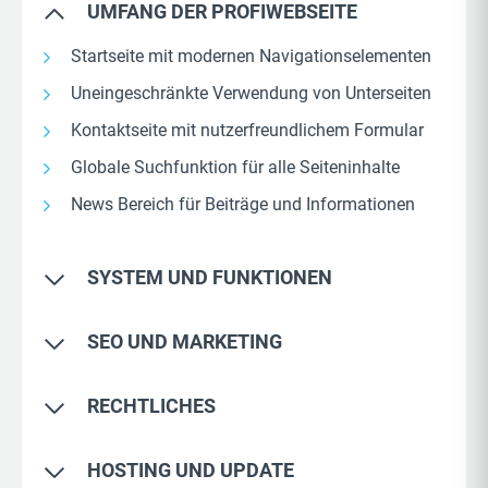
UMFANG DER PROFIWEBSEITE
Startseite mit modernen Navigationselementen
Uneingeschränkte Verwendung von Unterseiten
Kontaktseite mit nutzerfreundlichem Formular
Globale Suchfunktion für alle Seiteninhalte
News Bereich für Beiträge und Informationen
SYSTEM UND FUNKTIONEN
Bereitstellung Content Management System
SEO UND MARKETING
(CMS)
Moderne und mobil optimierte Designvorlagen
Professionelles SEO Tool für einfache
RECHTLICHES
Optimierung
Vorgefertigte Seitenstruktur mit Inhalten
Statistiken über Besucherverhalten und
Rechtskonforme Voraussetzungen der DSGVO
Professionelle Mustertexte und Bilderwelten
HOSTING UND UPDATE
Keywords
Umsetzung der Barrierefreiheit nach BFSG