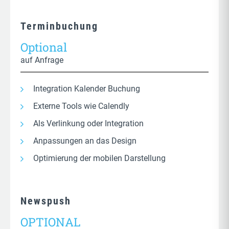
Caching Optionen für Seiten und Browser
Automatisierte Größen- und Formatanpassung
Analyse der Mitbewerber
LazyLoad für Bilder, Frames und Videos
Terminbuchung
Sicherung und Wiederherstellung der
HTTP und URL Übersicht
Originalbilder
Datenbank Optimierung und Bereinigung
Optional
Regelmäßige Berichte
Minimierung von CSS Dateien und Skripten
auf Anfrage
Integration Kalender Buchung
Externe Tools wie Calendly
Als Verlinkung oder Integration
Anpassungen an das Design
Optimierung der mobilen Darstellung
Newspush
OPTIONAL