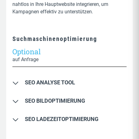
nahtlos in Ihre Hauptwebsite integrieren, um
Kampagnen effektiv zu unterstützen.
Suchmaschinenoptimierung
Optional
auf Anfrage
SEO ANALYSE TOOL
Onpage Check mit Optimierungsgrad
SEO BILDOPTIMIERUNG
Technische Analyse der Homepage
Optimierung über speziellen Bildserver
Keyword Tracking und Ranking
SEO LADEZEITOPTIMIERUNG
Integration in die WordPress Mediathek
Seitenstruktur und Inhalte
Optimierung der Homepage Ladezeiten
Bilder und Medien werden optimal komprimiert
Backlinks und Linkaufbau