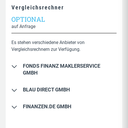
Vergleichsrechner
OPTIONAL
auf Anfrage
Es stehen verschiedene Anbieter von
Vergleichsrechnern zur Verfügung.
FONDS FINANZ MAKLERSERVICE
GMBH
Folgende Vergleichsrechner werden von der Fonds
BLAU DIRECT GMBH
Finanz Maklerservice GmbH bereitgestellt und
aktiviert.
blau direkt ist da ziemlich breit aufgestellt und
FINANZEN.DE GMBH
bietet dir Vergleichsrechner für über 36 Sparten an.
procheck24
Folgende Vergleichsrechner werden von
Nafi
Sachversicherungen (Privat & Gewerbe)
Finanzen.de angeboten.
Das ist der Klassiker-Bereich, hier hast du fast alles