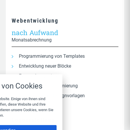
Webentwicklung
nach Aufwand
Monatsabrechnung
Programmierung von Templates
Entwicklung neuer Blöcke
Cookie-Einstellungen
Externe Integrationen
t über alle verwendeten Cookies und
von Cookies
 Möglichkeit folgende Kategorien zu
Individuelle Programmierung
akzeptieren oder zu blockieren.
Erstellung neuer Designvorlagen
bsite. Einige von ihnen sind
Notwendig
fen, diese Website und Ihre
ptieren unsere Cookies, wenn Sie
en.
Analytics
Logoerstellung